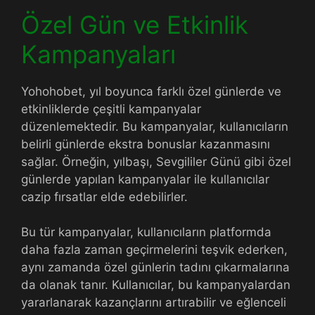
Özel Gün ve Etkinlik
Kampanyaları
Yohohobet, yıl boyunca farklı özel günlerde ve
etkinliklerde çeşitli kampanyalar
düzenlemektedir. Bu kampanyalar, kullanıcıların
belirli günlerde ekstra bonuslar kazanmasını
sağlar. Örneğin, yılbaşı, Sevgililer Günü gibi özel
günlerde yapılan kampanyalar ile kullanıcılar
cazip fırsatlar elde edebilirler.
Bu tür kampanyalar, kullanıcıların platformda
daha fazla zaman geçirmelerini teşvik ederken,
aynı zamanda özel günlerin tadını çıkarmalarına
da olanak tanır. Kullanıcılar, bu kampanyalardan
yararlanarak kazançlarını artırabilir ve eğlenceli