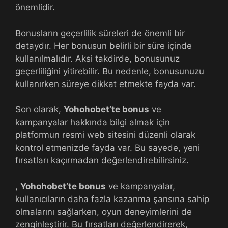
önemlidir.
Bonusların geçerlilik süreleri de önemli bir
detaydır. Her bonusun belirli bir süre içinde
kullanılmalıdır. Aksi takdirde, bonusunuz
geçerliliğini yitirebilir. Bu nedenle, bonusunuzu
kullanırken süreye dikkat etmekte fayda var.
Son olarak,
Yohohobet’te bonus
ve
kampanyalar hakkında bilgi almak için
platformun resmi web sitesini düzenli olarak
kontrol etmenizde fayda var. Bu sayede, yeni
fırsatları kaçırmadan değerlendirebilirsiniz.
,
Yohohobet’te bonus
ve kampanyalar,
kullanıcıların daha fazla kazanma şansına sahip
olmalarını sağlarken, oyun deneyimlerini de
zenginleştirir. Bu fırsatları değerlendirerek,