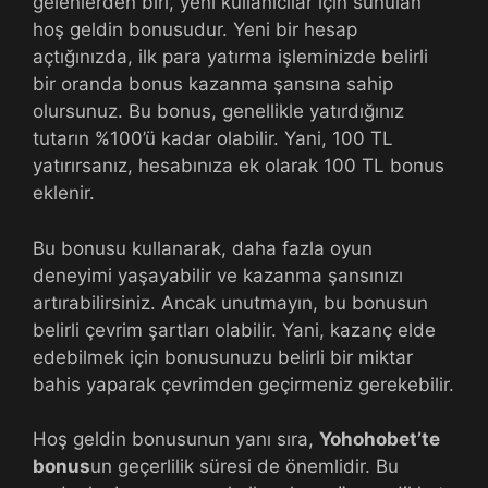
gelenlerden biri, yeni kullanıcılar için sunulan
hoş geldin bonusudur. Yeni bir hesap
açtığınızda, ilk para yatırma işleminizde belirli
bir oranda bonus kazanma şansına sahip
olursunuz. Bu bonus, genellikle yatırdığınız
tutarın %100’ü kadar olabilir. Yani, 100 TL
yatırırsanız, hesabınıza ek olarak 100 TL bonus
eklenir.
Bu bonusu kullanarak, daha fazla oyun
deneyimi yaşayabilir ve kazanma şansınızı
artırabilirsiniz. Ancak unutmayın, bu bonusun
belirli çevrim şartları olabilir. Yani, kazanç elde
edebilmek için bonusunuzu belirli bir miktar
bahis yaparak çevrimden geçirmeniz gerekebilir.
Hoş geldin bonusunun yanı sıra,
Yohohobet’te
bonus
un geçerlilik süresi de önemlidir. Bu