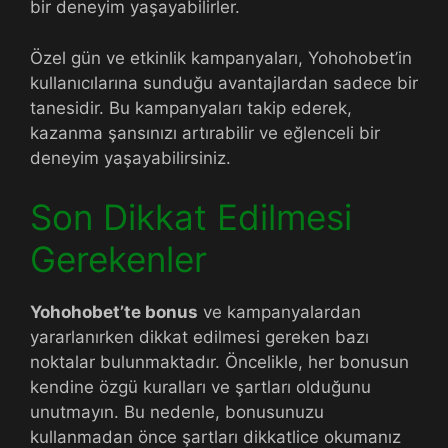
bir deneyim yaşayabilirler.
Özel gün ve etkinlik kampanyaları, Yohohobet’in
kullanıcılarına sunduğu avantajlardan sadece bir
tanesidir. Bu kampanyaları takip ederek,
kazanma şansınızı artırabilir ve eğlenceli bir
deneyim yaşayabilirsiniz.
Son Dikkat Edilmesi
Gerekenler
Yohohobet’te bonus
ve kampanyalardan
yararlanırken dikkat edilmesi gereken bazı
noktalar bulunmaktadır. Öncelikle, her bonusun
kendine özgü kuralları ve şartları olduğunu
unutmayın. Bu nedenle, bonusunuzu
kullanmadan önce şartları dikkatlice okumanız