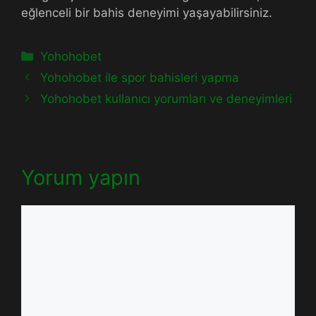
eğlenceli bir bahis deneyimi yaşayabilirsiniz.
Kategoriler
Yohohobet
Yohohobet ile spor bahisleri yapma
Yohohobet kullanıcı yorumları ve deneyimleri
Yorum yapın
Yorum